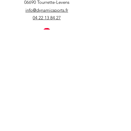
06690 Tourrette-Levens
info@dynamicsports.fr
04 22 13 84 27
DYNAMIC'SPORTS
ASPREMONT
638 Route de Tourrette-Levens
06670 Aspremont
info@dynamicsports.fr
04 22 13 84 27
NOS RÉSEAUX SOCIAUX