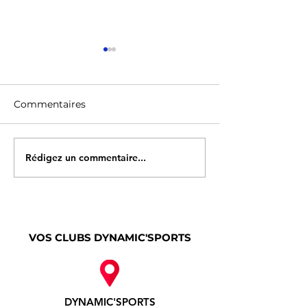
Commentaires
Rédigez un commentaire...
Inscriptions Wood
STAGE MULTI-
Games, c'est ici !
ACTIVITÉS 🎾
VOS CLUBS DYNAMIC'SPORTS
DYNAMIC'SPORTS