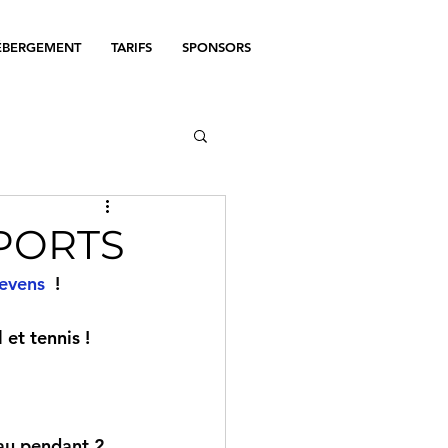
ÉBERGEMENT
TARIFS
SPONSORS
SPORTS
Levens
  !
 et tennis !
au pendant 2 