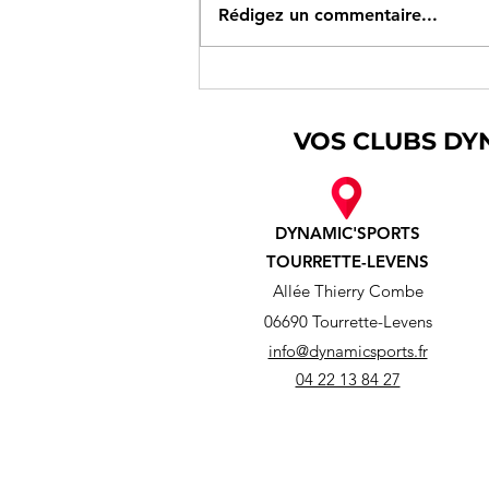
Rédigez un commentaire...
Liste des tournois Padel à
Dynamic'Sports (06)
VOS CLUBS DY
DYNAMIC'SPORTS
TOURRETTE-LEVENS
Allée Thierry Combe
06690 Tourrette-Levens
info@dynamicsports.fr
04 22 13 84 27