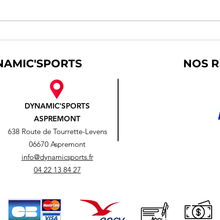
Inscriptions Wood Games,
STA
c'est ici !
🎾
NAMIC'SPORTS
NOS R
DYNAMIC'SPORTS
ASPREMONT
638 Route de Tourrette-Levens
06670 Aspremont
info@dynamicsports.fr
04 22 13 84 27