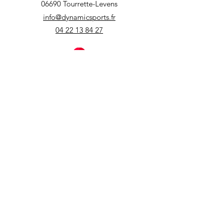
06690 Tourrette-Levens
info@dynamicsports.fr
04 22 13 84 27
DYNAMIC'SPORTS
ASPREMONT
638 Route de Tourrette-Levens
06670 Aspremont
info@dynamicsports.fr
04 22 13 84 27
NOS RÉSEAUX SOCIAUX